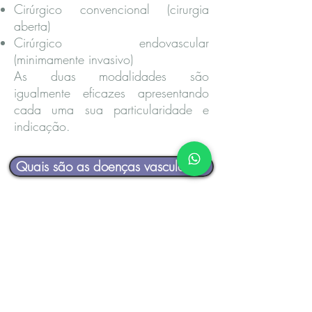
Cirúrgico convencional (cirurgia
aberta)
Cirúrgico endovascular
(minimamente invasivo)
As duas modalidades são
igualmente eficazes apresentando
cada uma sua particularidade e
indicação.
Quais são as doenças vasculares?
Este site segue as determinações do Manual
de Publicidade Médica e do Código de
Ética Médica (Resolução CFM nº
1974/11). Se você observou algum item
que não esteja de acordo com o Manual ou
o Código de Ética, por favor, entre em