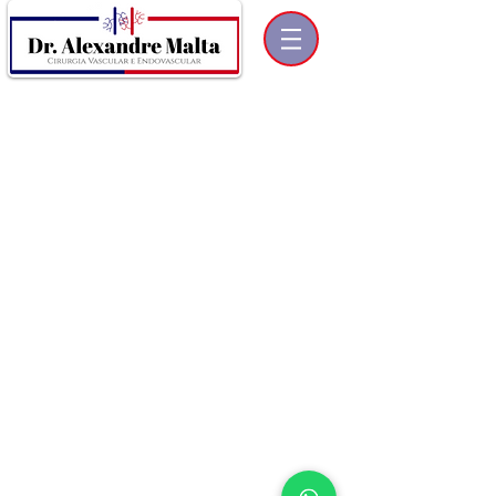
Este site segue as determinações do Manual
de Publicidade Médica e do Código de
Ética Médica (Resolução CFM nº
1974/11). Se você observou algum item
que não esteja de acordo com o Manual ou
o Código de Ética, por favor, entre em
contato para informar o problema.